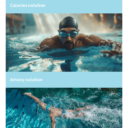
Calories natation
Antony natation