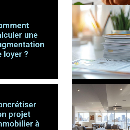
omment
alculer une
ugmentation
 loyer ?
oncrétiser
on projet
mmobilier à