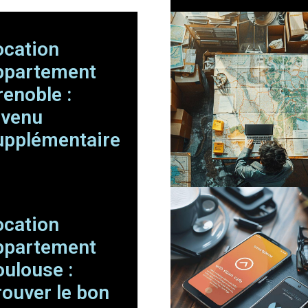
ocation
ppartement
renoble :
evenu
upplémentaire
ocation
ppartement
oulouse :
rouver le bon