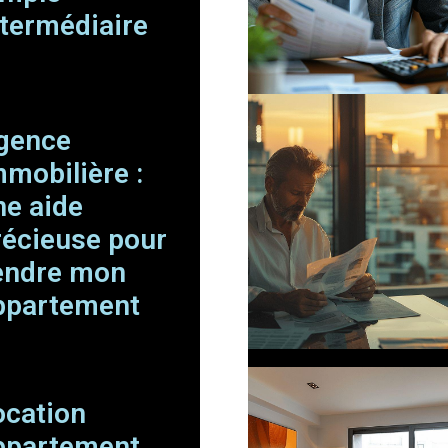
ntermédiaire
gence
mmobilière :
ne aide
récieuse pour
endre mon
ppartement
ocation
ppartement