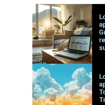
L
a
G
r
s
L
a
T
T