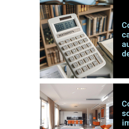
C
c
a
de
C
s
i