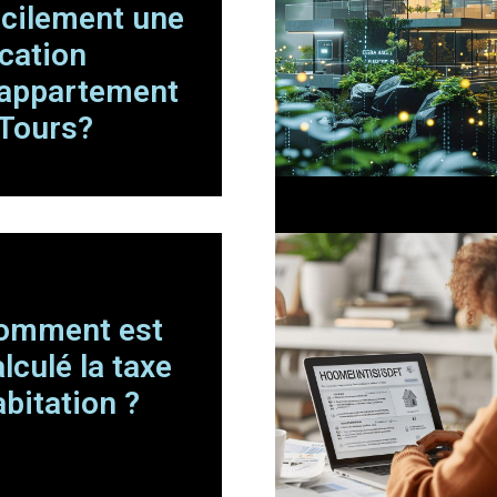
acilement une
ocation
’appartement
 Tours?
omment est
lculé la taxe
abitation ?