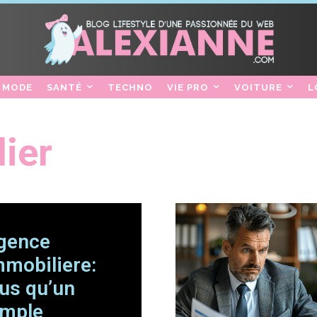
MODE
SANTÉ
TECHNO
VIE PRO
VOITURE
L
ier
gence
mmobiliere:
lus qu’un
imple