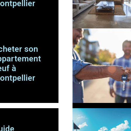
ontpellier
cheter son
ppartement
euf à
ontpellier
uide