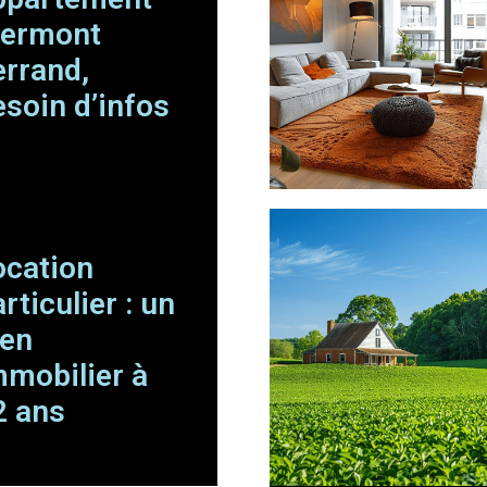
lermont
errand,
esoin d’infos
ocation
rticulier : un
ien
mmobilier à
2 ans