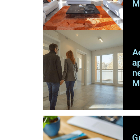
M
A
a
n
M
G