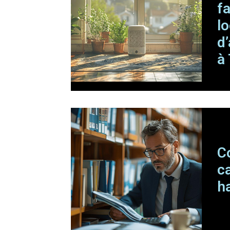
f
l
d
à
C
ca
h