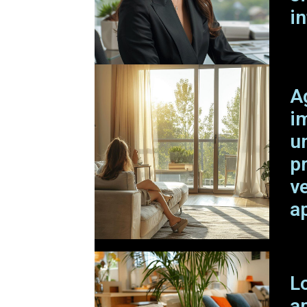
i
A
i
u
p
v
a
L
a