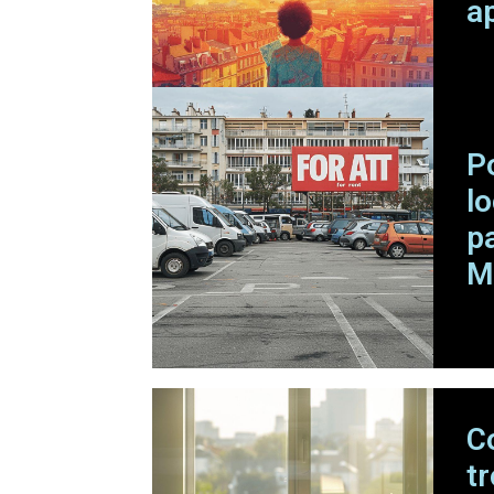
a
P
l
p
M
C
t