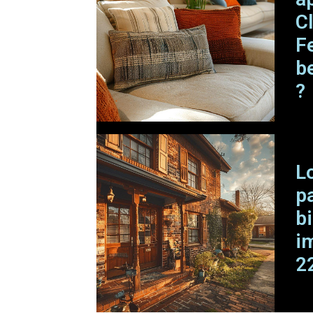
C
F
b
?
L
pa
b
i
2