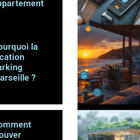
ppartement
ourquoi la
ocation
arking
arseille ?
omment
rouver