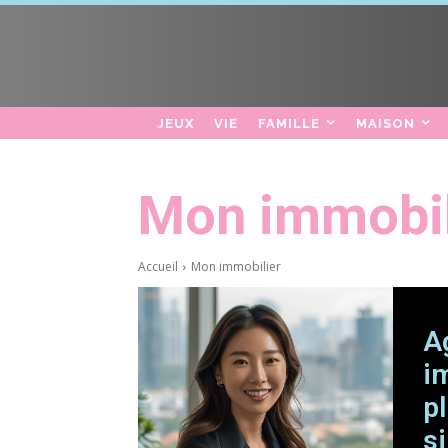
JEUX
VIE
FAMILLE
MAISON
Mon immobil
Accueil
Mon immobilier
A
i
p
s