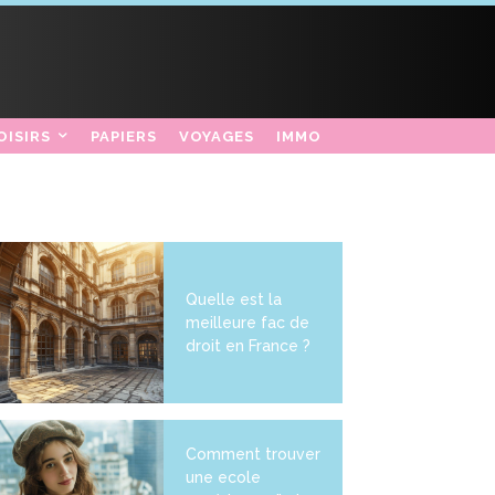
OISIRS
PAPIERS
VOYAGES
IMMO
Quelle est la
meilleure fac de
droit en France ?
Comment trouver
une ecole