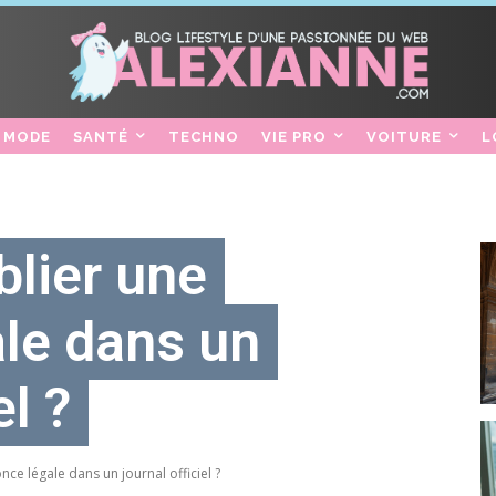
MODE
SANTÉ
TECHNO
VIE PRO
VOITURE
L
lier une
le dans un
el ?
e légale dans un journal officiel ?