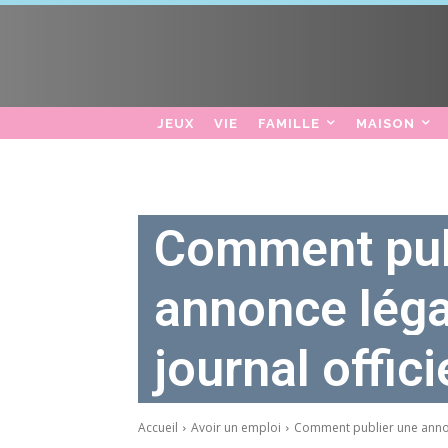
JEUX
VIE
FAMILLE
MAISON
Comment pub
annonce léga
journal offici
Accueil
Avoir un emploi
Comment publier une annonc