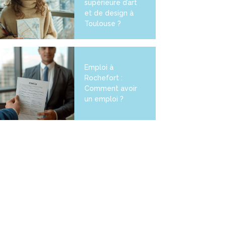
supérieure d’art
et de design à
Toulouse ?
Emploi à
Rochefort :
Comment avoir
un emploi ?