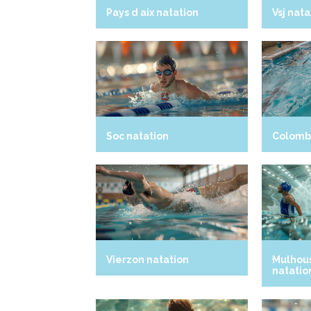
Pays d aix natation
Vsj nata
Soc natation
Colomb
Vierzon natation
Mulhou
natatio