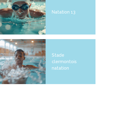
Natation 13
Stade
clermontois
natation