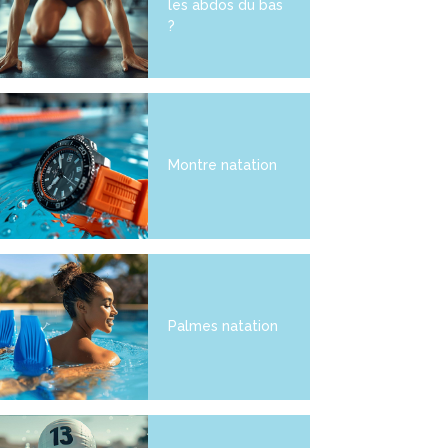
les abdos du bas
?
Montre natation
Palmes natation