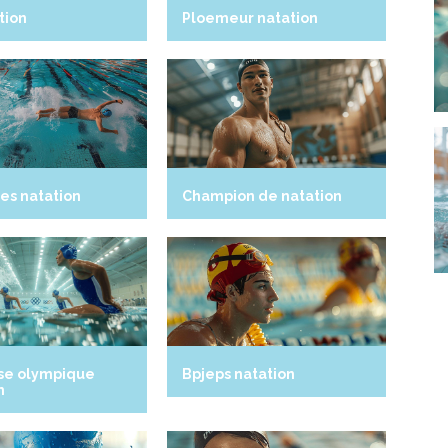
tion
Ploemeur natation
es natation
Champion de natation
se olympique
Bpjeps natation
n