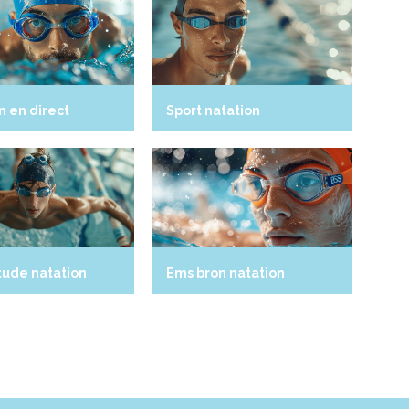
n en direct
Sport natation
tude natation
Ems bron natation