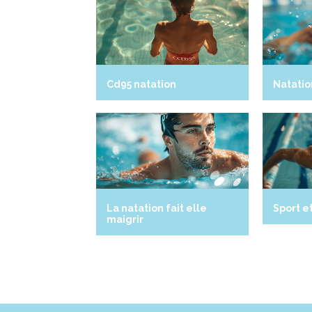
Cd95 natation
Natatio
La natation fait elle
Sport e
maigrir