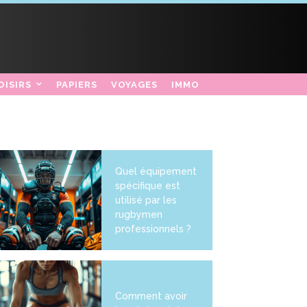
OISIRS
PAPIERS
VOYAGES
IMMO
Quel équipement
spécifique est
utilisé par les
rugbymen
professionnels ?
Comment avoir