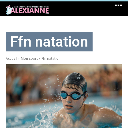
Ffn natation
Accueil
Mon sport
Ffn natation