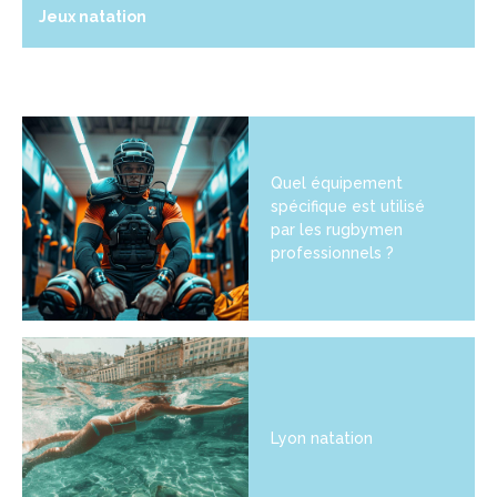
Jeux natation
Quel équipement
spécifique est utilisé
par les rugbymen
professionnels ?
Lyon natation