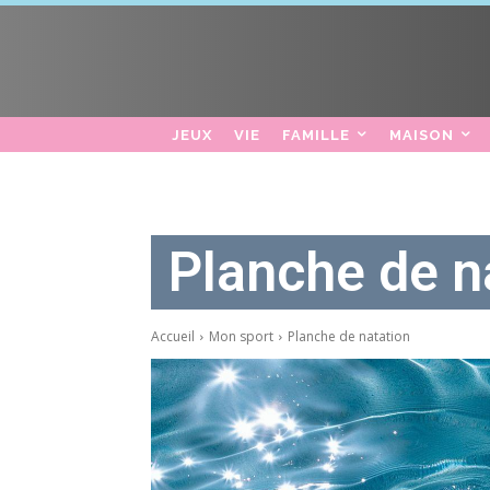
JEUX
VIE
FAMILLE
MAISON
Planche de n
Accueil
Mon sport
Planche de natation