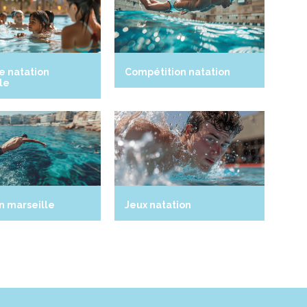
e natation
Compétition natation
le
n marseille
Jeux natation