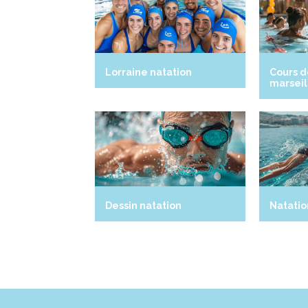
Lorraine natation
Cours d
marseil
Dessin natation
Natatio