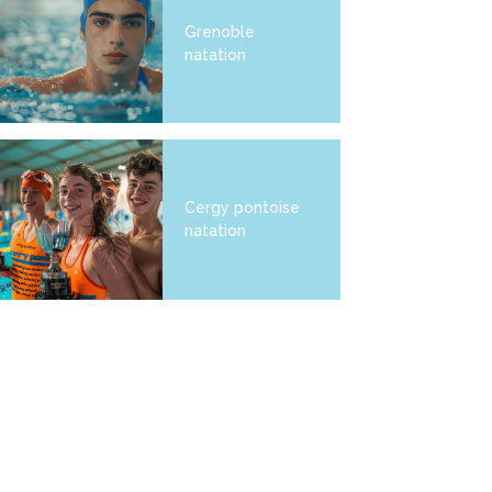
Grenoble
natation
Cergy pontoise
natation