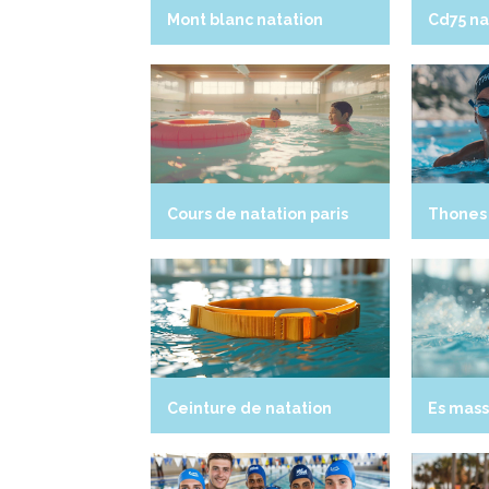
Mont blanc natation
Cd75 na
Cours de natation paris
Thones 
Ceinture de natation
Es mass