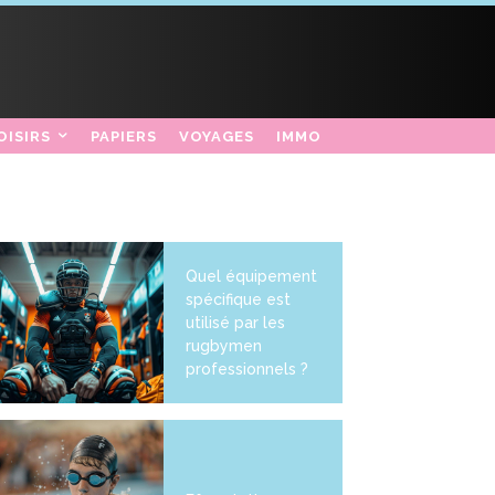
OISIRS
PAPIERS
VOYAGES
IMMO
Quel équipement
spécifique est
utilisé par les
rugbymen
professionnels ?