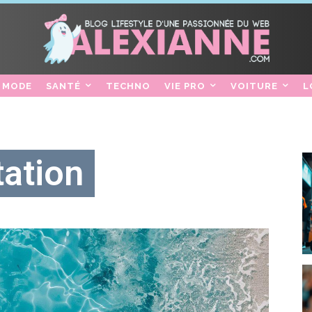
MODE
SANTÉ
TECHNO
VIE PRO
VOITURE
L
ation