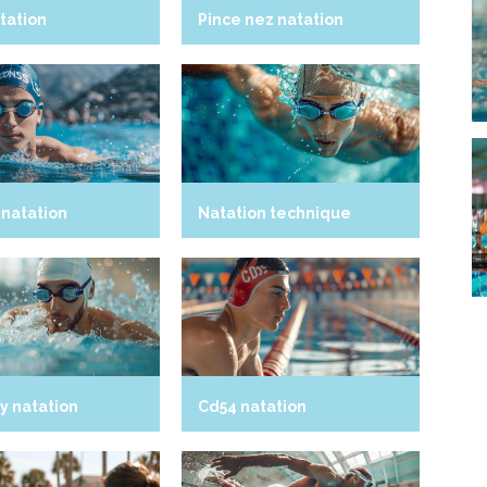
tation
Pince nez natation
natation
Natation technique
y natation
Cd54 natation