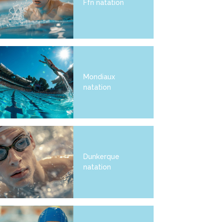
Ffn natation
Mondiaux
natation
Dunkerque
natation