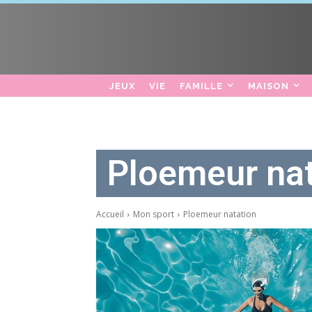
JEUX
VIE
FAMILLE
MAISON
Ploemeur nat
Accueil
Mon sport
Ploemeur natation