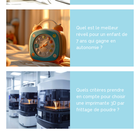
Quel est le meilleur
réveil pour un enfant de
7 ans qui gagne en
autonomie ?
Quels critères prendre
en compte pour choisir
une imprimante 3D par
frittage de poudre ?