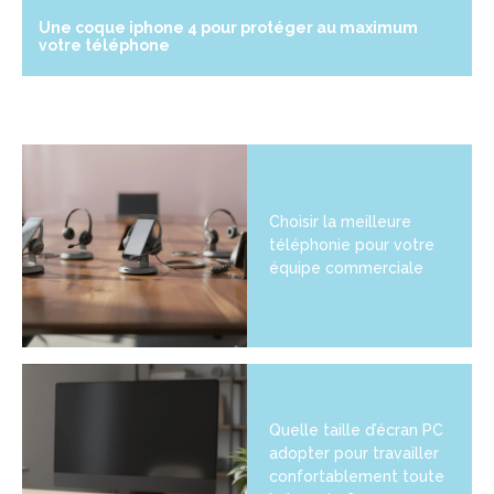
Une coque iphone 4 pour protéger au maximum
votre téléphone
Choisir la meilleure
téléphonie pour votre
équipe commerciale
Quelle taille d’écran PC
adopter pour travailler
confortablement toute