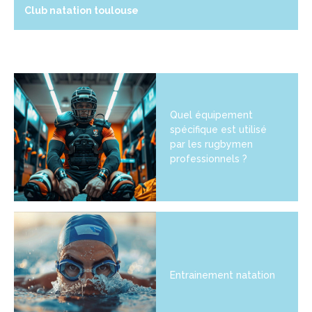
Club natation toulouse
Quel équipement
spécifique est utilisé
par les rugbymen
professionnels ?
Entrainement natation