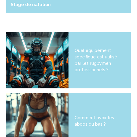
Stage de natation
Quel équipement
spécifique est utilisé
par les rugbymen
professionnels ?
Comment avoir les
abdos du bas ?