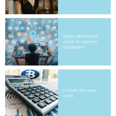
Quelle offre internet
choisir en zone non
dégroupée ?
L’intérêt d’un calcul
credit