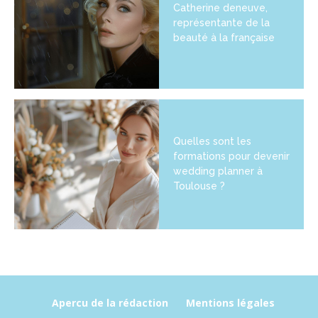
Catherine deneuve,
représentante de la
beauté à la française
Quelles sont les
formations pour devenir
wedding planner à
Toulouse ?
Apercu de la rédaction
Mentions légales