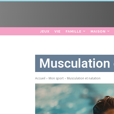
JEUX
VIE
FAMILLE
MAISON
Musculation 
Accueil
Mon sport
Musculation et natation