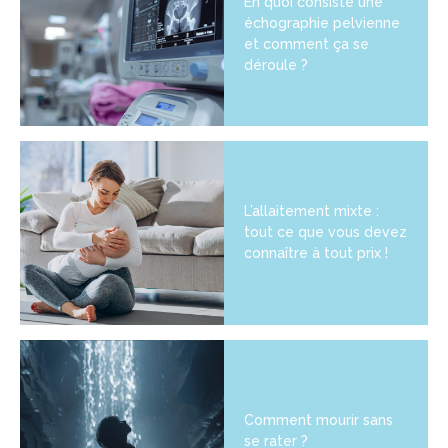
En quoi consiste une
échographie pelvienne
et comment ça se
déroule ?
L’allaitement mixte :
tout ce que vous devez
connaître à tout prix !
Comment mourir sans
se rater ?