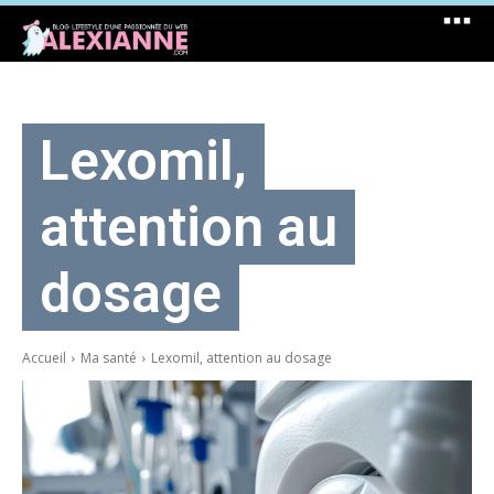
Lexomil,
attention au
dosage
Accueil
Ma santé
Lexomil, attention au dosage