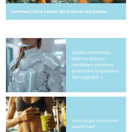
Comment faire passer les brulures d’estomac
Quelles innovations
dans les blouses
médicales modernes
améliorent le quotidien
des soignants ?
Avoir un joli ventre plat
rapidement