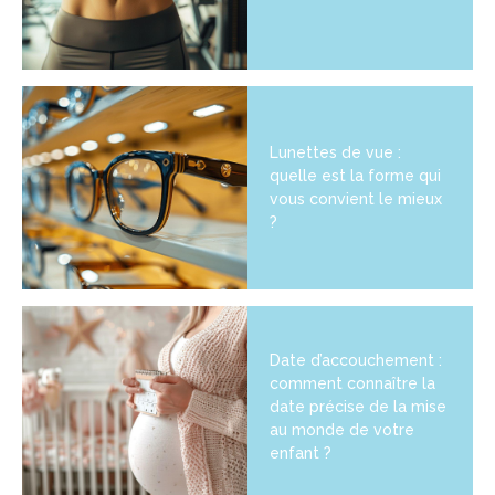
Lunettes de vue :
quelle est la forme qui
vous convient le mieux
?
Date d’accouchement :
comment connaître la
date précise de la mise
au monde de votre
enfant ?