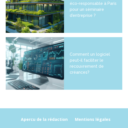
éco-responsable à Paris
pour un séminaire
d’entreprise ?
Comment un logiciel
peut-il faciliter le
recouvrement de
créances?
Apercu de la rédaction
Mentions légales