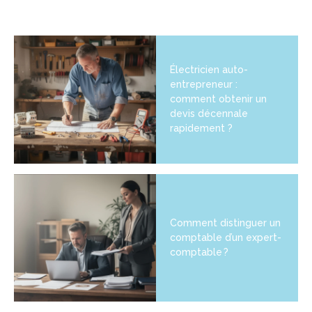
Électricien auto-
entrepreneur :
comment obtenir un
devis décennale
rapidement ?
Comment distinguer un
comptable d’un expert-
comptable ?