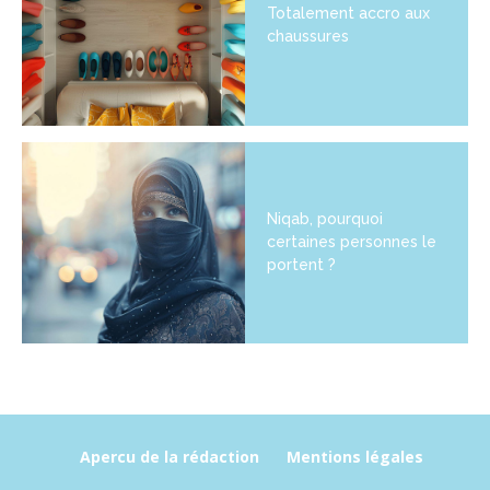
Totalement accro aux
chaussures
Niqab, pourquoi
certaines personnes le
portent ?
Apercu de la rédaction
Mentions légales